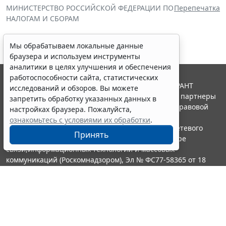
МИНИСТЕРСТВО РОССИЙСКОЙ ФЕДЕРАЦИИ ПО
Перепечатка
НАЛОГАМ И СБОРАМ
Мы обрабатываем локальные данные
браузера и используем инструменты
аналитики в целях улучшения и обеспечения
работоспособности сайта, статистических
© ООО "НПП "ГАРАНТ-СЕРВИС", 2026. Система ГАРАНТ
исследований и обзоров. Вы можете
выпускается с 1990 года. Компания "Гарант" и ее партнеры
запретить обработку указанных данных в
являются участниками Российской ассоциации правовой
настройках браузера. Пожалуйста,
информации ГАРАНТ.
ознакомьтесь с условиями их обработки
.
Портал ГАРАНТ.РУ зарегистрирован в качестве сетевого
Принять
издания Федеральной службой по надзору в сфере
связи,информационных технологий и массовых
коммуникаций (Роскомнадзором), Эл № ФС77-58365 от 18
июня 2014 года.
16+
Контакты
8-800-200-88-88