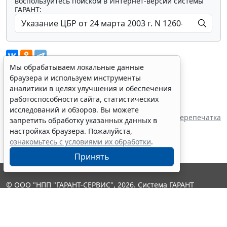
воспользуйтесь поиском в Интернет-версии системы
ГАРАНТ:
Мы обрабатываем локальные данные
браузера и используем инструменты
аналитики в целях улучшения и обеспечения
Показать все материалы
работоспособности сайта, статистических
Источник:
исследований и обзоров. Вы можете
Центральный Банк Российской Федерации
Перепечатка
запретить обработку указанных данных в
настройках браузера. Пожалуйста,
ознакомьтесь с условиями их обработки
.
Принять
© ООО "НПП "ГАРАНТ-СЕРВИС", 2026. Система ГАРАНТ
выпускается с 1990 года. Компания "Гарант" и ее партнеры
являются участниками Российской ассоциации правовой
информации ГАРАНТ.