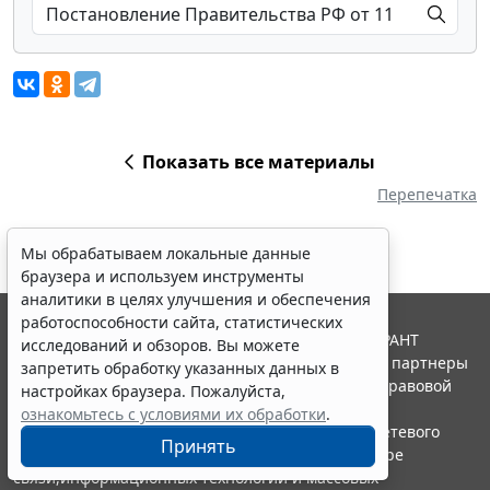
Показать все материалы
Перепечатка
Мы обрабатываем локальные данные
браузера и используем инструменты
аналитики в целях улучшения и обеспечения
работоспособности сайта, статистических
© ООО "НПП "ГАРАНТ-СЕРВИС", 2026. Система ГАРАНТ
исследований и обзоров. Вы можете
выпускается с 1990 года. Компания "Гарант" и ее партнеры
запретить обработку указанных данных в
являются участниками Российской ассоциации правовой
настройках браузера. Пожалуйста,
информации ГАРАНТ.
ознакомьтесь с условиями их обработки
.
Портал ГАРАНТ.РУ зарегистрирован в качестве сетевого
Принять
издания Федеральной службой по надзору в сфере
связи,информационных технологий и массовых