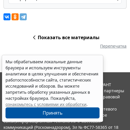
Показать все материалы
Перепечатка
Мы обрабатываем локальные данные
браузера и используем инструменты
аналитики в целях улучшения и обеспечения
работоспособности сайта, статистических
© ООО "НПП "ГАРАНТ-СЕРВИС", 2026. Система ГАРАНТ
исследований и обзоров. Вы можете
выпускается с 1990 года. Компания "Гарант" и ее партнеры
запретить обработку указанных данных в
являются участниками Российской ассоциации правовой
настройках браузера. Пожалуйста,
информации ГАРАНТ.
ознакомьтесь с условиями их обработки
.
Портал ГАРАНТ.РУ зарегистрирован в качестве сетевого
Принять
издания Федеральной службой по надзору в сфере
связи,информационных технологий и массовых
коммуникаций (Роскомнадзором), Эл № ФС77-58365 от 18