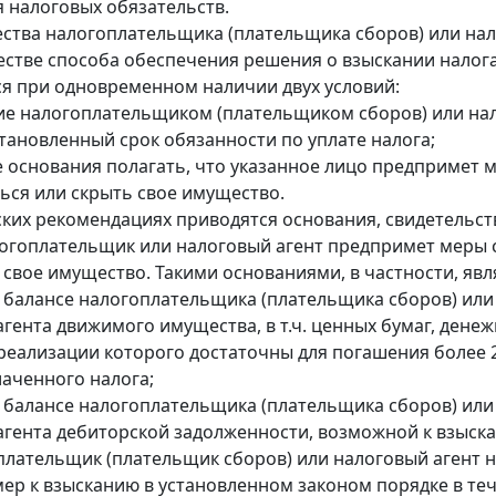
 налоговых обязательств.
ства налогоплательщика (плательщика сборов) или на
честве способа обеспечения решения о взыскании налог
я при одновременном наличии двух условий:
ие налогоплательщиком (плательщиком сборов) или на
становленный срок обязанности по уплате налога;
 основания полагать, что указанное лицо предпримет 
ься или скрыть свое имущество.
ких рекомендациях приводятся основания, свидетельс
логоплательщик или налоговый агент предпримет меры 
 свое имущество. Такими основаниями, в частности, явл
а балансе налогоплательщика (плательщика сборов) или
агента движимого имущества, в т.ч. ценных бумаг, дене
 реализации которого достаточны для погашения более 
аченного налога;
а балансе налогоплательщика (плательщика сборов) или
агента дебиторской задолженности, возможной к взыск
плательщик (плательщик сборов) или налоговый агент 
ер к взысканию в установленном законом порядке в те