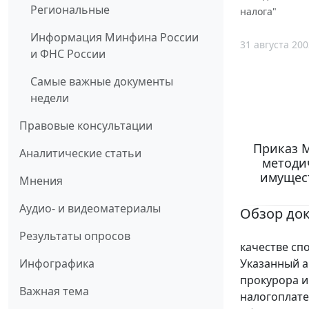
Региональные
налога"
Информация Минфина России
31 августа 200
и ФНС России
Самые важные документы
недели
Правовые консультации
Приказ М
Аналитические статьи
методи
имущест
Мнения
Аудио- и видеоматериалы
Обзор до
Статья 7
Результаты опросов
качестве сп
Указанный а
Инфографика
прокурора и
Важная тема
налогоплате