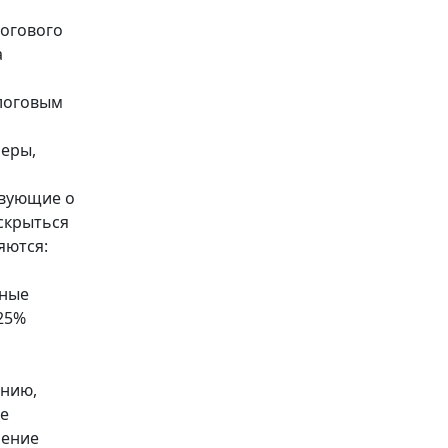
логового
а
логовым
меры,
твующие о
скрыться
яются:
жные
25%
анию,
не
чение