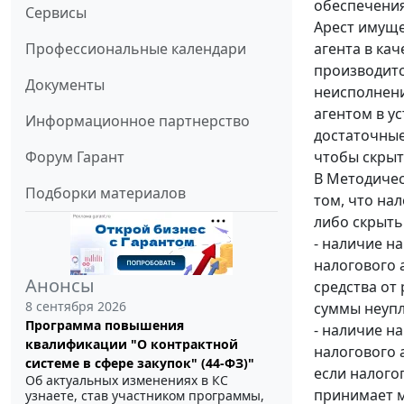
обеспечения
Сервисы
Арест имуще
агента в ка
Профессиональные календари
производитс
Документы
неисполнен
агентом в у
Информационное партнерство
достаточные
чтобы скрыт
Форум Гарант
В Методичес
Подборки материалов
том, что на
либо скрыть
- наличие н
налогового 
Анонсы
средства от
8 сентября 2026
суммы неупл
Программа повышения
- наличие н
квалификации "О контрактной
налогового 
системе в сфере закупок" (44-ФЗ)"
если налого
Об актуальных изменениях в КС
принимает м
узнаете, став участником программы,