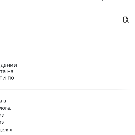
рждении
та на
ти по
 в
лога.
ии
ти
целях