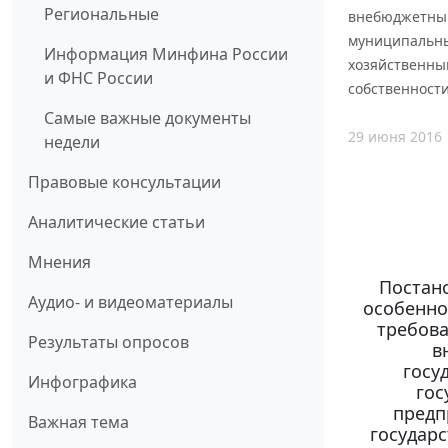
Региональные
внебюджетным
муниципальны
Информация Минфина России
хозяйственным
и ФНС России
собственност
Самые важные документы
29 июня 2016
недели
Правовые консультации
Аналитические статьи
Мнения
Постано
Аудио- и видеоматериалы
особенно
требова
Результаты опросов
в
госу
Инфографика
гос
предп
Важная тема
государ