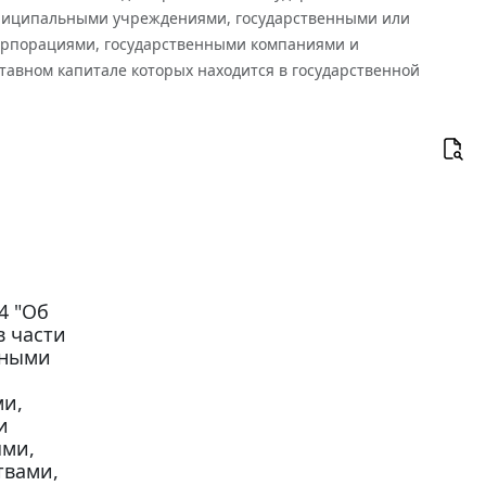
ниципальными учреждениями, государственными или
орпорациями, государственными компаниями и
тавном капитале которых находится в государственной
4 "Об
в части
нными
ми,
и
ями,
твами,