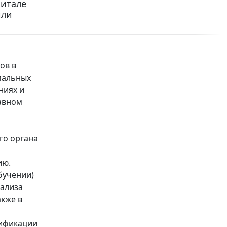
питале
или
ов в
пальных
ниях и
тавном
го органа
ию.
бучении)
нализа
кже в
тификации