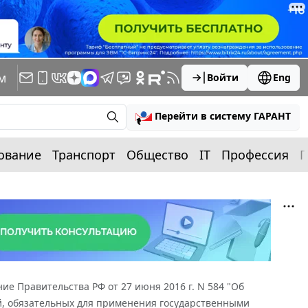
м
Войти
Eng
Перейти в систему ГАРАНТ
ование
Транспорт
Общество
IT
Профессия
П
ие Правительства РФ от 27 июня 2016 г. N 584 "Об
й, обязательных для применения государственными