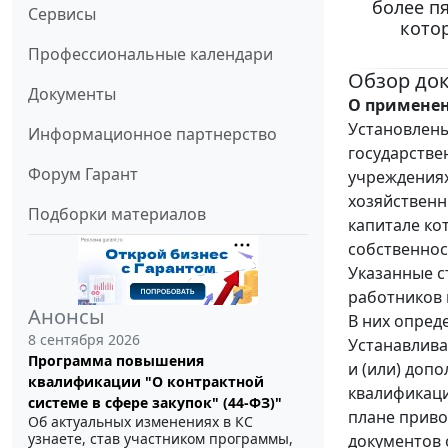
более п
Сервисы
кото
Профессиональные календари
Обзор до
Документы
О применен
Установлены
Информационное партнерство
государстве
Форум Гарант
учреждениях
хозяйственн
Подборки материалов
капитале ко
собственнос
Указанные с
работников 
Анонсы
В них опред
8 сентября 2026
Устанавлива
Программа повышения
и (или) доп
квалификации "О контрактной
квалификаци
системе в сфере закупок" (44-ФЗ)"
плане приво
Об актуальных изменениях в КС
узнаете, став участником программы,
документов 