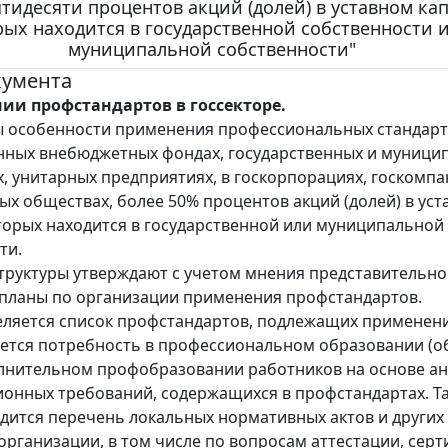
ятидесяти процентов акций (долей) в уставном ка
рых находится в государственной собственности 
муниципальной собственности"
кумента
ии профстандартов в госсекторе.
 особенности применения профессиональных стандарт
нных внебюджетных фондах, государственных и муници
, унитарных предприятиях, в госкорпорациях, госкомпа
ых обществах, более 50% процентов акций (долей) в ус
торых находится в государственной или муниципальной
ти.
труктуры утверждают с учетом мнения представительно
планы по организации применения профстандартов.
еляется список профстандартов, подлежащих применен
ется потребность в профессиональном образовании (о
олнительном профобразовании работников на основе а
онных требований, содержащихся в профстандартах. Та
дится перечень локальных нормативных актов и других
организации, в том числе по вопросам аттестации, сер