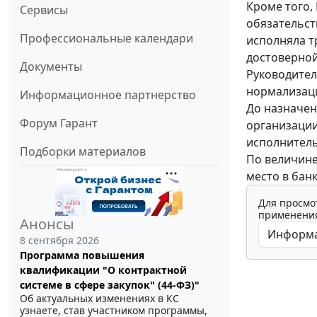
Кроме того,
Сервисы
обязательст
Профессиональные календари
исполняла т
достоверной
Документы
Руководител
нормализаци
Информационное партнерство
До назначен
Форум Гарант
организации
исполнитель
Подборки материалов
По величине
место в бан
Для просмо
применения
Анонсы
8 сентября 2026
Программа повышения
квалификации "О контрактной
системе в сфере закупок" (44-ФЗ)"
Об актуальных изменениях в КС
узнаете, став участником программы,