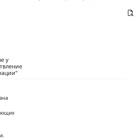
е у
ствление
рации"
вана
рующих
м.