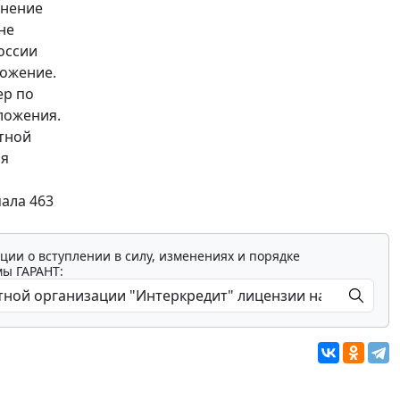
лнение
не
оссии
ложение.
ер по
ложения.
тной
ия
мала 463
ции о вступлении в силу, изменениях и порядке
мы ГАРАНТ: