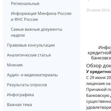
Региональные
29 июня 2016
Информация Минфина России
и ФНС России
Самые важные документы
недели
Правовые консультации
Инфор
кредитной
Аналитические статьи
банковс
Обзор до
Мнения
У кредитно
Аудио- и видеоматериалы
С 29 июня 20
лицензия на
Результаты опросов
Причиной п
Инфографика
банковскую 
существенна
Важная тема
удовлетвори