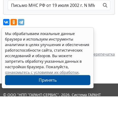
Мы обрабатываем локальные данные
браузера и используем инструменты
Показать все материалы
аналитики в целях улучшения и обеспечения
Источник:
работоспособности сайта, статистических
МИНИСТЕРСТВО РОССИЙСКОЙ ФЕДЕРАЦИИ ПО
Перепечатка
исследований и обзоров. Вы можете
НАЛОГАМ И СБОРАМ
запретить обработку указанных данных в
настройках браузера. Пожалуйста,
ознакомьтесь с условиями их обработки
.
Принять
© ООО "НПП "ГАРАНТ-СЕРВИС", 2026. Система ГАРАНТ
выпускается с 1990 года. Компания "Гарант" и ее партнеры
являются участниками Российской ассоциации правовой
информации ГАРАНТ.
Контакты
8-800-200-88-88