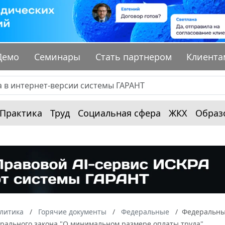
Демо
Семинары
Стать партнером
Клиента
Практика
Труд
Социальная сфера
ЖКХ
Образ
алитика
Горячие документы
Федеральные
Федеральный
ерального закона "О минимальном размере оплаты труда"