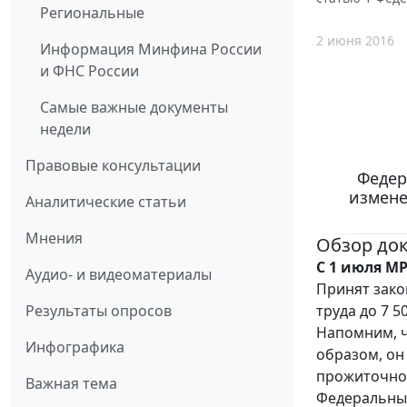
Региональные
2 июня 2016
Информация Минфина России
и ФНС России
Самые важные документы
недели
Правовые консультации
Федер
измене
Аналитические статьи
Мнения
Обзор до
С 1 июля МР
Аудио- и видеоматериалы
Принят зако
труда до 7 5
Результаты опросов
Напомним, ч
Инфографика
образом, он 
прожиточно
Важная тема
Федеральный 