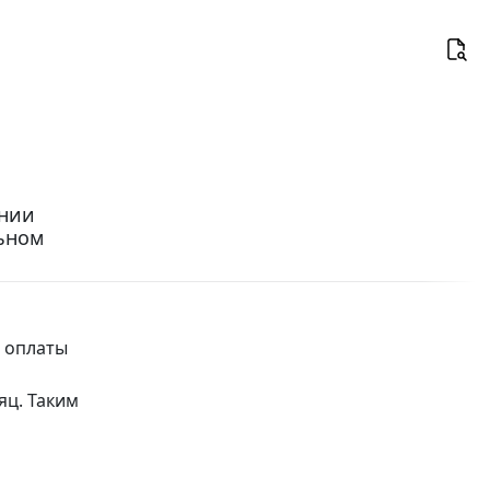
ении
ьном
а оплаты
яц. Таким