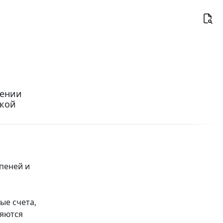
сении
ской
пеней и
ые счета,
ляются