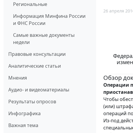
Региональные
26 апреля 201
Информация Минфина России
и ФНС России
Самые важные документы
недели
Правовые консультации
Федерал
измен
Аналитические статьи
Обзор до
Мнения
Операции 
Аудио- и видеоматериалы
приостанав
Чтобы обесп
Результаты опросов
(или) штраф
операций по 
Инфографика
Из-под дейс
Важная тема
специальные