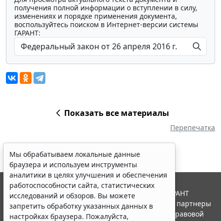
получения полной информации о вступлении в силу,
изменениях и порядке применения документа,
воспользуйтесь поиском в Интернет-версии системы
ГАРАНТ:
Показать все материалы
Перепечатка
Мы обрабатываем локальные данные
браузера и используем инструменты
аналитики в целях улучшения и обеспечения
работоспособности сайта, статистических
© ООО "НПП "ГАРАНТ-СЕРВИС", 2026. Система ГАРАНТ
исследований и обзоров. Вы можете
выпускается с 1990 года. Компания "Гарант" и ее партнеры
запретить обработку указанных данных в
являются участниками Российской ассоциации правовой
настройках браузера. Пожалуйста,