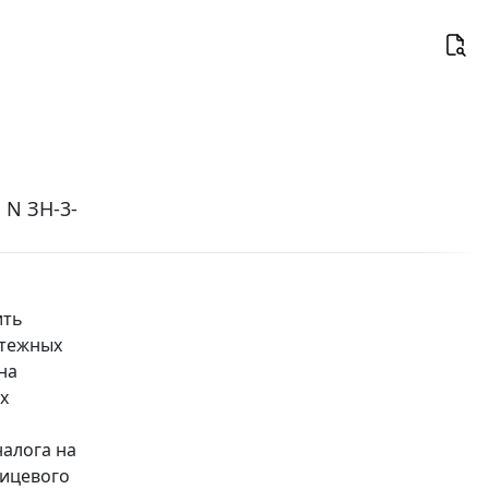
 N ЗН-3-
ить
атежных
на
х
налога на
лицевого