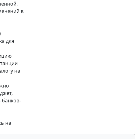
ненной.
менений в
и
ка для
екцию
итанции
алогу на
ожно
джет,
 банков-
сь на