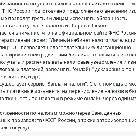
обязанность по уплате налога женой считается неиспол
м ФНС России подготовлено предложение о внесении из
рые позволят третьим лицам исполнять обязанность
льщика по уплате налогов и сборов в бюджет.
ается внимание, что на официальном сайте ФНС Росси
терактивный сервис "Личный кабинет налогоплательщи
лиц". Он позволяет налогоплательщику дистанционно
ь широкий спектр действий без личного визита в инсп
получать и распечатывать налоговые уведомления и кв
алоговых платежей, заполнять "онлайн" декларацию по н
еских лиц и др.).
 существует сервис "Заплати налоги". С его помощью м
ь платежные документы на перечисление налогов в бю
долженность по налогам в режиме онлайн через один из
долженности по налогам можно через Банк данных
ных производств ФССП России, а также авторизовавши
але госуслуг.