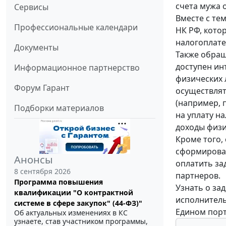
счета мужа 
Сервисы
Вместе с те
Профессиональные календари
НК РФ, кото
налогоплате
Документы
Также обращ
доступен ин
Информационное партнерство
физических 
Форум Гарант
осуществлят
(например, 
Подборки материалов
на уплату н
доходы физич
Кроме того,
сформироват
Анонсы
оплатить за
8 сентября 2026
партнеров.
Программа повышения
Узнать о за
квалификации "О контрактной
исполнитель
системе в сфере закупок" (44-ФЗ)"
Едином порт
Об актуальных изменениях в КС
узнаете, став участником программы,