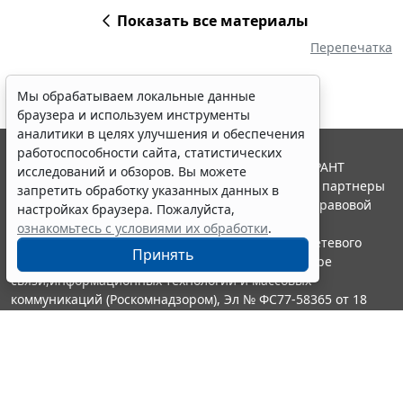
Показать все материалы
Перепечатка
Мы обрабатываем локальные данные
браузера и используем инструменты
аналитики в целях улучшения и обеспечения
работоспособности сайта, статистических
© ООО "НПП "ГАРАНТ-СЕРВИС", 2026. Система ГАРАНТ
исследований и обзоров. Вы можете
выпускается с 1990 года. Компания "Гарант" и ее партнеры
запретить обработку указанных данных в
являются участниками Российской ассоциации правовой
настройках браузера. Пожалуйста,
информации ГАРАНТ.
ознакомьтесь с условиями их обработки
.
Портал ГАРАНТ.РУ зарегистрирован в качестве сетевого
Принять
издания Федеральной службой по надзору в сфере
связи,информационных технологий и массовых
коммуникаций (Роскомнадзором), Эл № ФС77-58365 от 18
июня 2014 года.
16+
Контакты
8-800-200-88-88