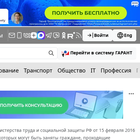
м
Войти
Eng
Перейти в систему ГАРАНТ
ование
Транспорт
Общество
IT
Профессия
П
стерства труда и социальной защиты РФ от 15 февраля 2016
 которых могут быть заняты граждане, проходящие