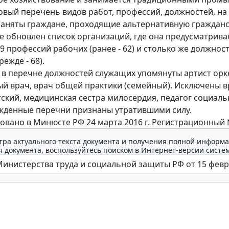
овый перечень видов работ, профессий, должностей, на
заняты граждане, проходящие альтернативную граждан
же обновлен список организаций, где она предусматрива
9 профессий рабочих (ранее - 62) и столько же должнос
ежде - 68).
, в перечне должностей служащих упомянуты артист орк
й врач, врач общей практики (семейный). Исключены в
тский, медицинская сестра милосердия, педагог социаль
жденные перечни признаны утратившими силу.
овано в Минюсте РФ 24 марта 2016 г. Регистрационный 
тра актуального текста документа и получения полной информа
 документа, воспользуйтесь поиском в Интернет-версии систе