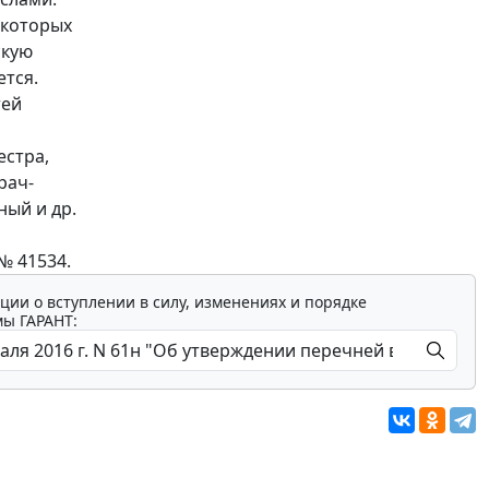
 которых
скую
ется.
тей
естра,
рач-
ный и др.
№ 41534.
ции о вступлении в силу, изменениях и порядке
мы ГАРАНТ: