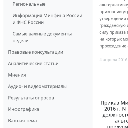
Региональные
альтернативн
признании ут
Информация Минфина России
утверждении 
и ФНС России
гражданскую 
силу приказа 
Самые важные документы
на которых мо
недели
прохождение 
Правовые консультации
4 апреля 2016
Аналитические статьи
Мнения
Аудио- и видеоматериалы
Результаты опросов
Приказ Ми
2016 г. 
Инфографика
должносте
альт
Важная тема
предусм