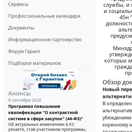
Сервисы
службы, и
и социаль
Профессиональные календари
45н 
должносте
Документы
альт
предусм
Информационное партнерство
Минздр
Форум Гарант
утвержд
которых м
Подборки материалов
гражда
пр
Обзор до
Новый пере
Анонсы
альтернати
8 сентября 2026
В определен
Программа повышения
альтернатив
квалификации "О контрактной
убеждениям 
системе в сфере закупок" (44-ФЗ)"
коренному м
Об актуальных изменениях в КС
узнаете, став участником программы,
традиционно