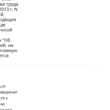
ва труда
013 г. N
й,
ходящие
где
нской
н "Об
ей, на
ативную
ется
ься
тиворечит
ся к
ни,
слами.