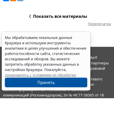
Показать все материалы
Перепечатка
Мы обрабатываем локальные данные
браузера и используем инструменты
аналитики в целях улучшения и обеспечения
работоспособности сайта, статистических
© ООО "НПП "ГАРАНТ-СЕРВИС", 2026. Система ГАРАНТ
исследований и обзоров. Вы можете
выпускается с 1990 года. Компания "Гарант" и ее партнеры
запретить обработку указанных данных в
являются участниками Российской ассоциации правовой
настройках браузера. Пожалуйста,
информации ГАРАНТ.
ознакомьтесь с условиями их обработки
.
Портал ГАРАНТ.РУ зарегистрирован в качестве сетевого
Принять
издания Федеральной службой по надзору в сфере
связи,информационных технологий и массовых
коммуникаций (Роскомнадзором), Эл № ФС77-58365 от 18
июня 2014 года.
16+