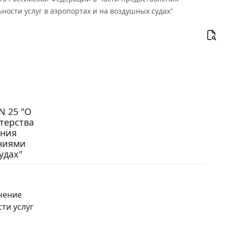
ости услуг в аэропортах и на воздушных судах"
N 25 "О
терства
ения
ениями
удах"
чение
ти услуг