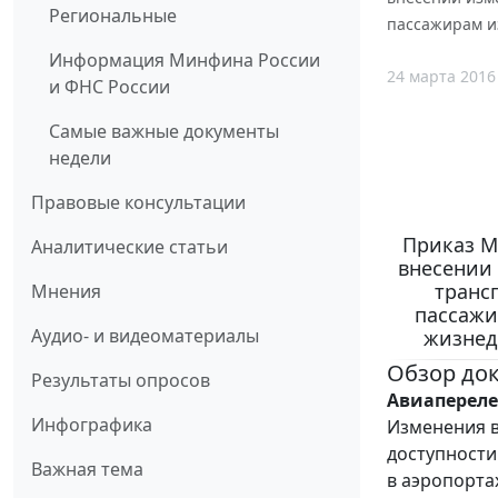
Региональные
пассажирам из
Информация Минфина России
24 марта 2016
и ФНС России
Самые важные документы
недели
Правовые консультации
Приказ Ми
Аналитические статьи
внесении
транс
Мнения
пассажи
Аудио- и видеоматериалы
жизнеде
Обзор до
Результаты опросов
Авиапереле
Инфографика
Изменения в
доступности
Важная тема
в аэропорта