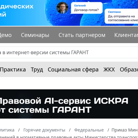
Демо
Семинары
Стать партнером
Клиента
Практика
Труд
Социальная сфера
ЖКХ
Образ
алитика
Горячие документы
Федеральные
Приказ Мини
енений в нормативные правовые акты Министерства транспорт