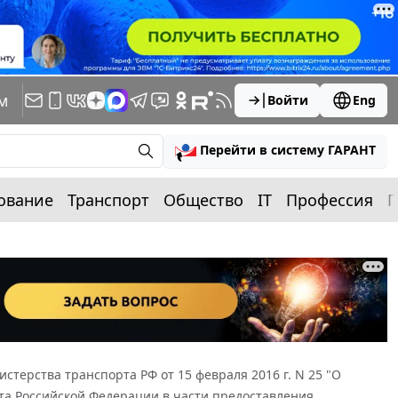
м
Войти
Eng
Перейти в систему ГАРАНТ
ование
Транспорт
Общество
IT
Профессия
П
стерства транспорта РФ от 15 февраля 2016 г. N 25 "О
а Российской Федерации в части предоставления