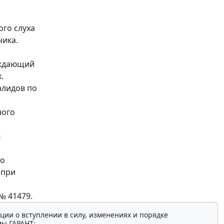
го слуха
чика.
ождающий
.
алидов по
ного
в
го
 при
№ 41479.
ции о вступлении в силу, изменениях и порядке
мы ГАРАНТ: