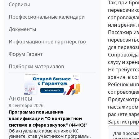
Так, при бр
Сервисы
перевозчико
Профессиональные календари
сопровождаю
или зрения,
Документы
Пассажир из
перевозитьс
Информационное партнерство
для перевоз
Форум Гарант
Сопровождаю
слуху и зре
Подборки материалов
Не требуетс
зрения, в с
Ребенок-инв
сопровожде
Анонсы
Предусмотре
8 сентября 2026
пассажиром 
Программа повышения
расчете зар
квалификации "О контрактной
Зарегистрир
системе в сфере закупок" (44-ФЗ)"
Об актуальных изменениях в КС
Для просмо
узнаете, став участником программы,
применения