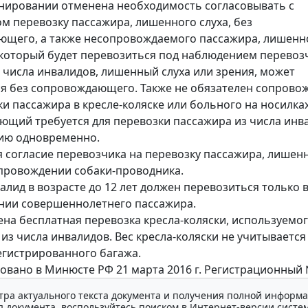
онировании отменена необходимость согласовывать с
м перевозку пассажира, лишенного слуха, без
щего, а также несопровождаемого пассажира, лишенно
 который будет перевозиться под наблюдением перевоз
 числа инвалидов, лишенный слуха или зрения, может
я без сопровождающего. Также не обязателен сопров
ки пассажира в кресле-коляске или больного на носилках
щий требуется для перевозки пассажира из числа инв
нию одновременно.
я согласие перевозчика на перевозку пассажира, лишен
опровождении собаки-проводника.
алид в возрасте до 12 лет должен перевозиться только 
нии совершеннолетнего пассажира.
на бесплатная перевозка кресла-коляски, используемо
из числа инвалидов. Вес кресла-коляски не учитывается
егистрированного багажа.
овано в Минюсте РФ 21 марта 2016 г. Регистрационный 
тра актуального текста документа и получения полной информа
 документа, воспользуйтесь поиском в Интернет-версии систе