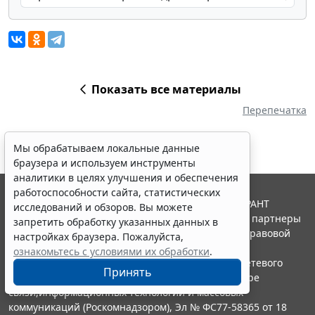
Показать все материалы
Перепечатка
Мы обрабатываем локальные данные
браузера и используем инструменты
аналитики в целях улучшения и обеспечения
работоспособности сайта, статистических
© ООО "НПП "ГАРАНТ-СЕРВИС", 2026. Система ГАРАНТ
исследований и обзоров. Вы можете
выпускается с 1990 года. Компания "Гарант" и ее партнеры
запретить обработку указанных данных в
являются участниками Российской ассоциации правовой
настройках браузера. Пожалуйста,
информации ГАРАНТ.
ознакомьтесь с условиями их обработки
.
Портал ГАРАНТ.РУ зарегистрирован в качестве сетевого
Принять
издания Федеральной службой по надзору в сфере
связи,информационных технологий и массовых
коммуникаций (Роскомнадзором), Эл № ФС77-58365 от 18