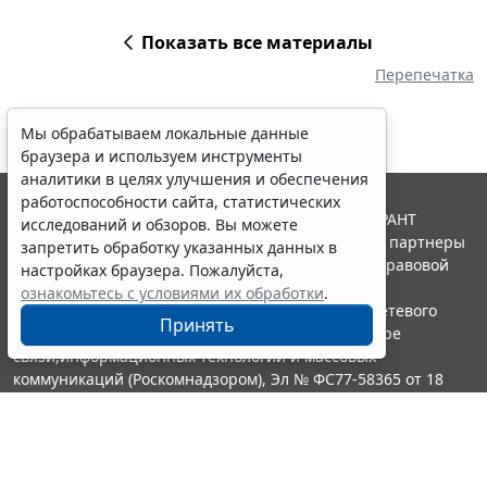
Показать все материалы
Перепечатка
Мы обрабатываем локальные данные
браузера и используем инструменты
аналитики в целях улучшения и обеспечения
работоспособности сайта, статистических
© ООО "НПП "ГАРАНТ-СЕРВИС", 2026. Система ГАРАНТ
исследований и обзоров. Вы можете
выпускается с 1990 года. Компания "Гарант" и ее партнеры
запретить обработку указанных данных в
являются участниками Российской ассоциации правовой
настройках браузера. Пожалуйста,
информации ГАРАНТ.
ознакомьтесь с условиями их обработки
.
Портал ГАРАНТ.РУ зарегистрирован в качестве сетевого
Принять
издания Федеральной службой по надзору в сфере
связи,информационных технологий и массовых
коммуникаций (Роскомнадзором), Эл № ФС77-58365 от 18
июня 2014 года.
16+
Контакты
8-800-200-88-88