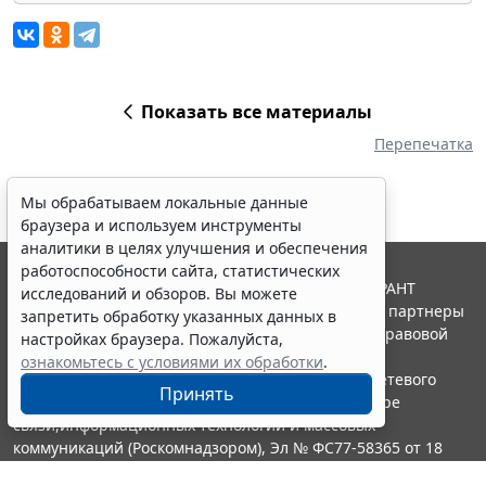
Показать все материалы
Перепечатка
Мы обрабатываем локальные данные
браузера и используем инструменты
аналитики в целях улучшения и обеспечения
работоспособности сайта, статистических
© ООО "НПП "ГАРАНТ-СЕРВИС", 2026. Система ГАРАНТ
исследований и обзоров. Вы можете
выпускается с 1990 года. Компания "Гарант" и ее партнеры
запретить обработку указанных данных в
являются участниками Российской ассоциации правовой
настройках браузера. Пожалуйста,
информации ГАРАНТ.
ознакомьтесь с условиями их обработки
.
Портал ГАРАНТ.РУ зарегистрирован в качестве сетевого
Принять
издания Федеральной службой по надзору в сфере
связи,информационных технологий и массовых
коммуникаций (Роскомнадзором), Эл № ФС77-58365 от 18
июня 2014 года.