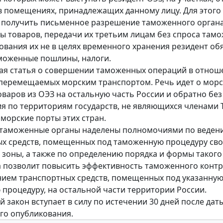
в помещениях, принадлежащих данному лицу. Для этого
получить письменное разрешение таможенного органа
ты товаров, передачи их третьим лицам без спроса там
ования их не в целях временного хранения резидент об
моженные пошлины, налоги.
ая статья о совершении таможенных операций в отнош
 перемещаемых морским транспортом. Речь идет о мор
оваров из ОЭЗ на остальную часть России и обратно без
 по территориям государств, не являющихся членами ТС,
 морские порты этих стран.
 таможенные органы наделены полномочиями по веден
х средств, помещенных под таможенную процедуру св
зоны, а также по определению порядка и формы такого 
 позволит повысить эффективность таможенного контр
ием транспортных средств, помещенных под указанну
процедуру, на остальной части территории России.
 закон вступает в силу по истечении 30 дней после дат
го опубликования.