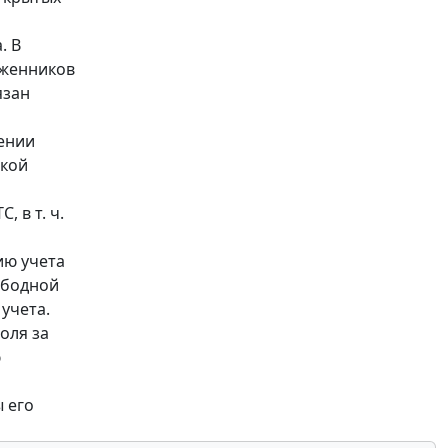
. В
оженников
язан
ении
ской
 в т. ч.
ию учета
ободной
учета.
оля за
ю
ы его