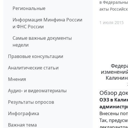
в Федеральны
Региональные
акты Российс
Информация Минфина России
1 июля 2015
и ФНС России
Самые важные документы
недели
Правовые консультации
Федера
Аналитические статьи
изменений
Калинин
Мнения
Аудио- и видеоматериалы
Обзор до
ОЭЗ в Кали
Результаты опросов
администр
Внесены поп
Инфографика
Так, предус
Важная тема
декларантом