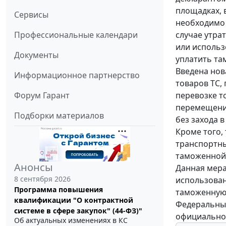
площадках, 
Сервисы
необходимо 
случае утра
Профессиональные календари
или использ
Документы
уплатить та
Введена нов
Информационное партнерство
товаров ТС,
перевозке т
Форум Гарант
перемещения
Подборки материалов
без захода в
Кроме того,
транспортны
таможенной 
Анонсы
Данная мера
8 сентября 2026
использован
Программа повышения
таможенную 
квалификации "О контрактной
Федеральный
системе в сфере закупок" (44-ФЗ)"
официально
Об актуальных изменениях в КС