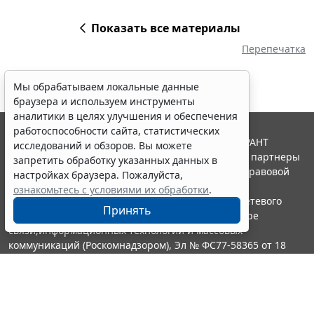
Показать все материалы
Перепечатка
Мы обрабатываем локальные данные
браузера и используем инструменты
аналитики в целях улучшения и обеспечения
работоспособности сайта, статистических
© ООО "НПП "ГАРАНТ-СЕРВИС", 2026. Система ГАРАНТ
исследований и обзоров. Вы можете
выпускается с 1990 года. Компания "Гарант" и ее партнеры
запретить обработку указанных данных в
являются участниками Российской ассоциации правовой
настройках браузера. Пожалуйста,
информации ГАРАНТ.
ознакомьтесь с условиями их обработки
.
Портал ГАРАНТ.РУ зарегистрирован в качестве сетевого
Принять
издания Федеральной службой по надзору в сфере
связи,информационных технологий и массовых
коммуникаций (Роскомнадзором), Эл № ФС77-58365 от 18
июня 2014 года.
16+
Контакты
8-800-200-88-88