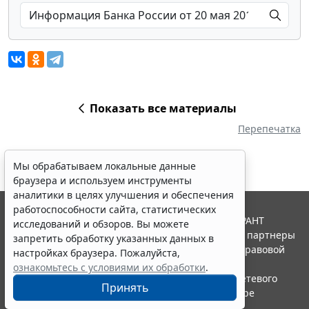
Показать все материалы
Перепечатка
Мы обрабатываем локальные данные
браузера и используем инструменты
аналитики в целях улучшения и обеспечения
работоспособности сайта, статистических
© ООО "НПП "ГАРАНТ-СЕРВИС", 2026. Система ГАРАНТ
исследований и обзоров. Вы можете
выпускается с 1990 года. Компания "Гарант" и ее партнеры
запретить обработку указанных данных в
являются участниками Российской ассоциации правовой
настройках браузера. Пожалуйста,
информации ГАРАНТ.
ознакомьтесь с условиями их обработки
.
Портал ГАРАНТ.РУ зарегистрирован в качестве сетевого
Принять
издания Федеральной службой по надзору в сфере
связи,информационных технологий и массовых