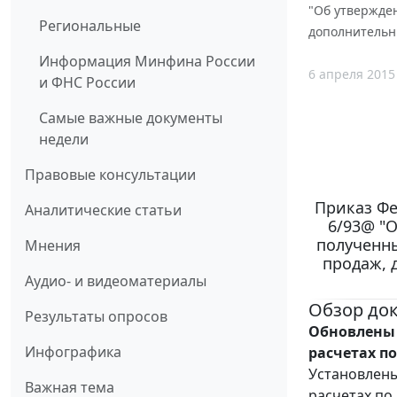
"Об утвержден
Региональные
дополнительны
Информация Минфина России
6 апреля 2015
и ФНС России
Самые важные документы
недели
Правовые консультации
Приказ Фе
Аналитические статьи
6/93@ "
полученны
Мнения
продаж, 
Аудио- и видеоматериалы
Обзор до
Результаты опросов
Обновлены 
Инфографика
расчетах по
Установлен
Важная тема
расчетах по