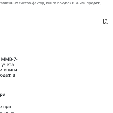
авленных счетов-фактур, книги покупок и книги продаж,
N ММВ-7-
 учета
и книги
родаж в
при
х при
 журнал