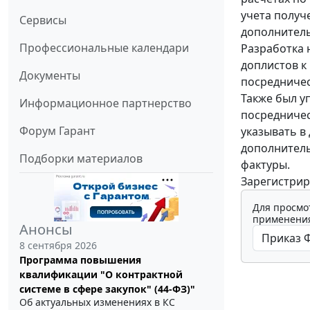
учета получ
Сервисы
дополнитель
Профессиональные календари
Разработка 
доплистов к
Документы
посредничес
Также был у
Информационное партнерство
посредничес
Форум Гарант
указывать в
дополнител
Подборки материалов
фактуры.
Зарегистрир
Для просмо
применения
Анонсы
8 сентября 2026
Программа повышения
квалификации "О контрактной
системе в сфере закупок" (44-ФЗ)"
Об актуальных изменениях в КС