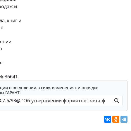
родаж и
а, книг и
 о
шении
о
-
№ 36641.
ции о вступлении в силу, изменениях и порядке
мы ГАРАНТ: