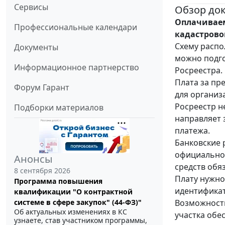
Сервисы
Обзор до
Оплачиваем
Профессиональные календари
кадастрово
Схему распо
Документы
можно подго
Информационное партнерство
Росреестра.
Плата за пр
Форум Гарант
для организа
Росреестр н
Подборки материалов
направляет 
платежа.
Банковские 
официальном
Анонсы
средств обя
8 сентября 2026
Плату нужно
Программа повышения
идентификат
квалификации "О контрактной
Возможность
системе в сфере закупок" (44-ФЗ)"
Об актуальных изменениях в КС
участка обе
узнаете, став участником программы,