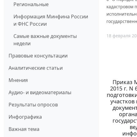
Региональные
кадастровом 
исполнительно
Информация Минфина России
государствен
и ФНС России
18 февраля 20
Самые важные документы
недели
Правовые консультации
Аналитические статьи
Мнения
Приказ М
2015 г. N
Аудио- и видеоматериалы
подготовк
участков
Результаты опросов
докумен
органа
Инфографика
государс
ве
Важная тема
инфо