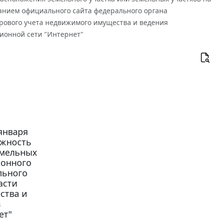
ванием официального сайта федерального органа
трового учета недвижимого имущества и ведения
ионной сети "Интернет"
января
ожность
емельных
ронного
льного
асти
ства и
в
ет"