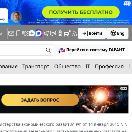
м
Войти
Eng
Перейти в систему ГАРАНТ
ование
Транспорт
Общество
IT
Профессия
П
стерства экономического развития РФ от 14 января 2015 г. N
расположения земельного участка или земельных участков на