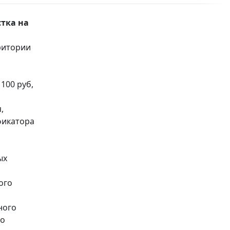
тка на
ритории
100 руб,
,
фикатора
ых
ого
ного
по