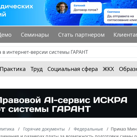
Демо
Семинары
Стать партнером
Клиента
Практика
Труд
Социальная сфера
ЖКХ
Образ
алитика
Горячие документы
Федеральные
Приказ Мини
взимания и размерах платы за возможность подготовки схемы 