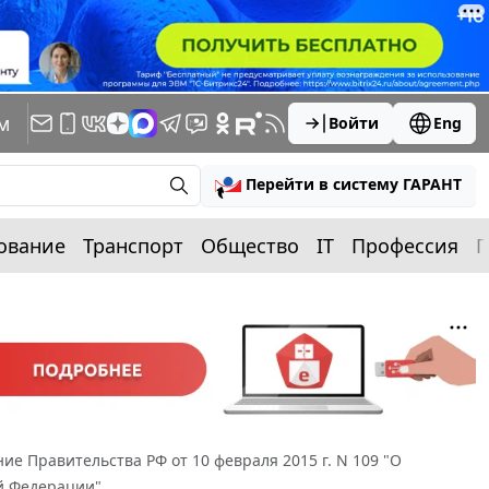
м
Войти
Eng
Перейти в систему ГАРАНТ
ование
Транспорт
Общество
IT
Профессия
П
ие Правительства РФ от 10 февраля 2015 г. N 109 "О
й Федерации"