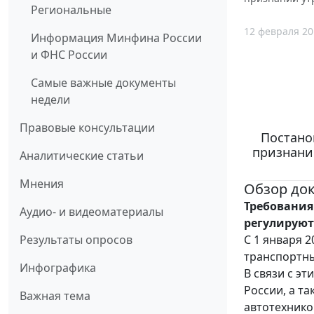
Региональные
12 февраля 20
Информация Минфина России
и ФНС России
Самые важные документы
недели
Правовые консультации
Постанов
признани
Аналитические статьи
Мнения
Обзор до
Требования
Аудио- и видеоматериалы
регулируютс
С 1 января 2
Результаты опросов
транспортны
Инфографика
В связи с э
России, а т
Важная тема
автотехнико