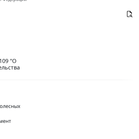
109 "О
ельства
колесных
амент