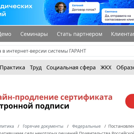
Демо
Семинары
Стать партнером
Клиента
Практика
Труд
Социальная сфера
ЖКХ
Образ
алитика
Горячие документы
Федеральные
Постановлен
ратившими силу некоторых решений Правительства Российско