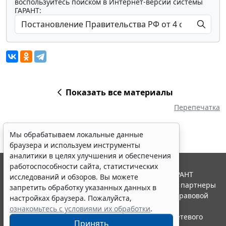
воспользуйтесь поиском в Интернет-версии системы
ГАРАНТ:
Показать все материалы
Перепечатка
Мы обрабатываем локальные данные
браузера и используем инструменты
аналитики в целях улучшения и обеспечения
работоспособности сайта, статистических
© ООО "НПП "ГАРАНТ-СЕРВИС", 2026. Система ГАРАНТ
исследований и обзоров. Вы можете
выпускается с 1990 года. Компания "Гарант" и ее партнеры
запретить обработку указанных данных в
являются участниками Российской ассоциации правовой
настройках браузера. Пожалуйста,
информации ГАРАНТ.
ознакомьтесь с условиями их обработки
.
Портал ГАРАНТ.РУ зарегистрирован в качестве сетевого
Принять