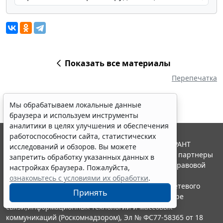
Показать все материалы
Перепечатка
Мы обрабатываем локальные данные
браузера и используем инструменты
аналитики в целях улучшения и обеспечения
работоспособности сайта, статистических
© ООО "НПП "ГАРАНТ-СЕРВИС", 2026. Система ГАРАНТ
исследований и обзоров. Вы можете
выпускается с 1990 года. Компания "Гарант" и ее партнеры
запретить обработку указанных данных в
являются участниками Российской ассоциации правовой
настройках браузера. Пожалуйста,
информации ГАРАНТ.
ознакомьтесь с условиями их обработки
.
Портал ГАРАНТ.РУ зарегистрирован в качестве сетевого
Принять
издания Федеральной службой по надзору в сфере
связи,информационных технологий и массовых
коммуникаций (Роскомнадзором), Эл № ФС77-58365 от 18