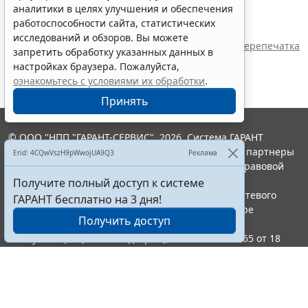
аналитики в целях улучшения и обеспечения
работоспособности сайта, статистических
Показать все материалы
исследований и обзоров. Вы можете
Перепечатка
запретить обработку указанных данных в
настройках браузера. Пожалуйста,
ознакомьтесь с условиями их обработки
.
Принять
© ООО "НПП "ГАРАНТ-СЕРВИС", 2026. Система ГАРАНТ
выпускается с 1990 года. Компания "Гарант" и ее партнеры
Erid: 4CQwVszH9pWwojUA9Q3
Реклама
являются участниками Российской ассоциации правовой
информации ГАРАНТ.
Получите полный доступ к системе
Портал ГАРАНТ.РУ зарегистрирован в качестве сетевого
ГАРАНТ бесплатно на 3 дня!
издания Федеральной службой по надзору в сфере
Получить доступ
связи,информационных технологий и массовых
коммуникаций (Роскомнадзором), Эл № ФС77-58365 от 18
июня 2014 года.
16+
Контакты
8-800-200-88-88