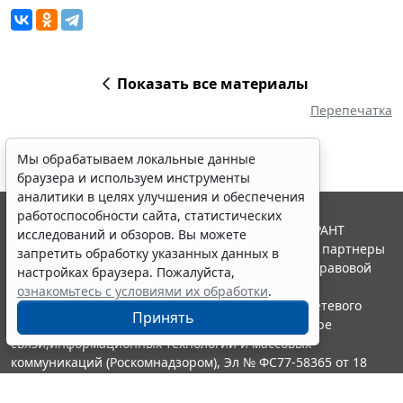
Показать все материалы
Перепечатка
Мы обрабатываем локальные данные
браузера и используем инструменты
аналитики в целях улучшения и обеспечения
работоспособности сайта, статистических
© ООО "НПП "ГАРАНТ-СЕРВИС", 2026. Система ГАРАНТ
исследований и обзоров. Вы можете
выпускается с 1990 года. Компания "Гарант" и ее партнеры
запретить обработку указанных данных в
являются участниками Российской ассоциации правовой
настройках браузера. Пожалуйста,
информации ГАРАНТ.
ознакомьтесь с условиями их обработки
.
Портал ГАРАНТ.РУ зарегистрирован в качестве сетевого
Принять
издания Федеральной службой по надзору в сфере
связи,информационных технологий и массовых
коммуникаций (Роскомнадзором), Эл № ФС77-58365 от 18
июня 2014 года.