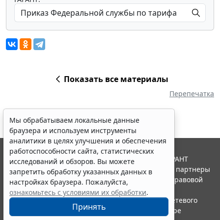
Показать все материалы
Перепечатка
Мы обрабатываем локальные данные
браузера и используем инструменты
аналитики в целях улучшения и обеспечения
работоспособности сайта, статистических
© ООО "НПП "ГАРАНТ-СЕРВИС", 2026. Система ГАРАНТ
исследований и обзоров. Вы можете
выпускается с 1990 года. Компания "Гарант" и ее партнеры
запретить обработку указанных данных в
являются участниками Российской ассоциации правовой
настройках браузера. Пожалуйста,
информации ГАРАНТ.
ознакомьтесь с условиями их обработки
.
Портал ГАРАНТ.РУ зарегистрирован в качестве сетевого
Принять
издания Федеральной службой по надзору в сфере