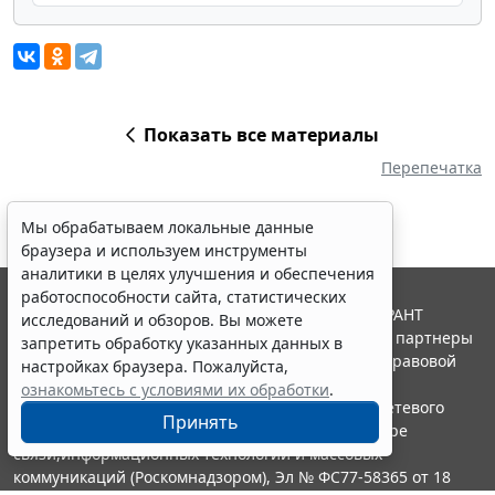
Показать все материалы
Перепечатка
Мы обрабатываем локальные данные
браузера и используем инструменты
аналитики в целях улучшения и обеспечения
работоспособности сайта, статистических
© ООО "НПП "ГАРАНТ-СЕРВИС", 2026. Система ГАРАНТ
исследований и обзоров. Вы можете
выпускается с 1990 года. Компания "Гарант" и ее партнеры
запретить обработку указанных данных в
являются участниками Российской ассоциации правовой
настройках браузера. Пожалуйста,
информации ГАРАНТ.
ознакомьтесь с условиями их обработки
.
Портал ГАРАНТ.РУ зарегистрирован в качестве сетевого
Принять
издания Федеральной службой по надзору в сфере
связи,информационных технологий и массовых
коммуникаций (Роскомнадзором), Эл № ФС77-58365 от 18