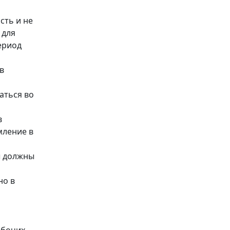
сть и не
 для
ериод
в
аться во
в
мление в
ы должны
но в
абочих