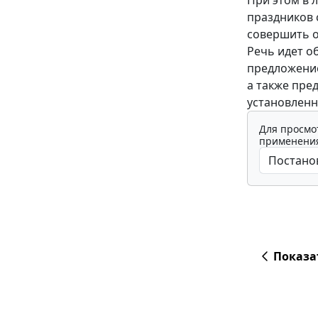
праздников 
совершить о
Речь идет о
предложение
а также пре
установлен
Для просмо
применения
Показа