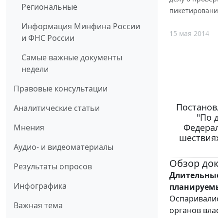
Региональные
пикетирования
Информация Минфина России
15 мая 2014
и ФНС России
Самые важные документы
недели
Правовые консультации
Постановл
Аналитические статьи
"По 
Федерал
Мнения
шествиях
Аудио- и видеоматериалы
Обзор до
Результаты опросов
Длительные
Инфографика
планируем
Оспаривали
Важная тема
органов вла