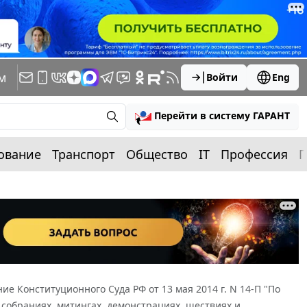
м
Войти
Eng
Перейти в систему ГАРАНТ
ование
Транспорт
Общество
IT
Профессия
П
ие Конституционного Суда РФ от 13 мая 2014 г. N 14-П "По
 собраниях, митингах, демонстрациях, шествиях и