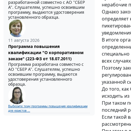
разработанной совместно с АО ''СБЕР
нерабочие п
А". Слушателям, успешно освоившим
Однако зако
программу, выдаются удостоверения
установленного образца.
определяет 
пикетирован
уведомления
В итоге орг
11 августа 2026
определенны
Программа повышения
квалификации "О корпоративном
специально 
заказе" (223-ФЗ от 18.07.2011)
всех случая
Программа разработана совместно с
Поэтому зак
АО ''СБЕР А". Слушателям, успешно
освоившим программу, выдаются
регулирован
удостоверения установленного
указанной с
образца.
До того, ка
исходить из
При таком п
Выберите тему программы повышения квалификации
последний 
для юристов ...
Если такой 
рассмотрени
При этом в 