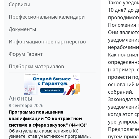
Такое уведо
Сервисы
10 дней до 
Профессиональные календари
проводимого
Положения 
Документы
Они являютс
уведомление
Информационное партнерство
нерабочими
Форум Гарант
Как пояснил
определенно
Подборки материалов
(например, 
провести по
оснований м
собраний.
Анонсы
Законодател
8 сентября 2026
уведомлений
Программа повышения
когда этот 
квалификации "О контрактной
урегулирова
системе в сфере закупок" (44-ФЗ)"
Предполагае
Об актуальных изменениях в КС
путем привл
узнаете, став участником программы,