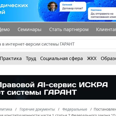
Демо
Семинары
Стать партнером
Клиента
Практика
Труд
Социальная сфера
ЖКХ
Образ
алитика
Горячие документы
Федеральные
Постановлен
ке конституционности части 1 статьи 7 Федерального закона "О