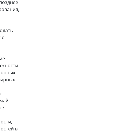
 позднее
рования,
подать
 с
ие
можности
ионных
мирных
я
чай,
не
ости,
остей в