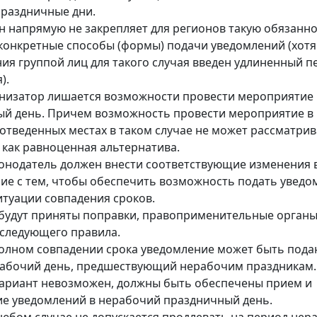
раздничные дни.
н напрямую не закрепляет для регионов такую обязанно
конкретные способы (формы) подачи уведомлений (хотя
ия группой лиц для такого случая введен удлиненный п
).
анизатор лишается возможности провести мероприятие 
й день. Причем возможность провести мероприятие в
отведенных местах в таком случае не может рассматрив
х как равноценная альтернатива.
онодатель должен внести соответствующие изменения 
ие с тем, чтобы обеспечить возможность подать уведо
итуации совпадения сроков.
к будут приняты поправки, правоприменительные орган
 следующего правила.
олном совпадении срока уведомление может быть пода
рабочий день, предшествующий нерабочим праздникам.
вариант невозможен, должны быть обеспечены прием и
е уведомлений в нерабочий праздничный день.
любом случае не допускается продлевать на период нер