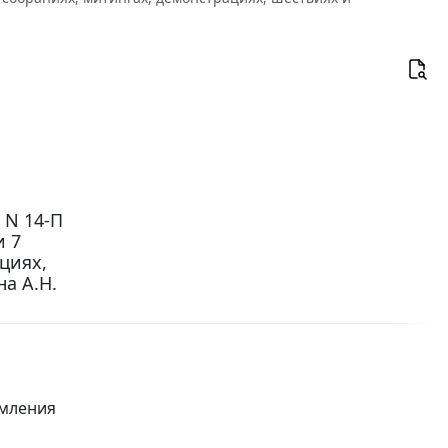
 N 14-П
и 7
циях,
а А.Н.
омления