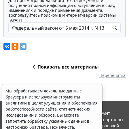
Для просмотра актуального текста документа и
получения полной информации о вступлении в силу,
изменениях и порядке применения документа,
воспользуйтесь поиском в Интернет-версии системы
ГАРАНТ:
Показать все материалы
Перепечатка
Мы обрабатываем локальные данные
браузера и используем инструменты
аналитики в целях улучшения и обеспечения
работоспособности сайта, статистических
© ООО "НПП "ГАРАНТ-СЕРВИС", 2026. Система ГАРАНТ
исследований и обзоров. Вы можете
выпускается с 1990 года. Компания "Гарант" и ее партнеры
запретить обработку указанных данных в
являются участниками Российской ассоциации правовой
настройках браузера. Пожалуйста,