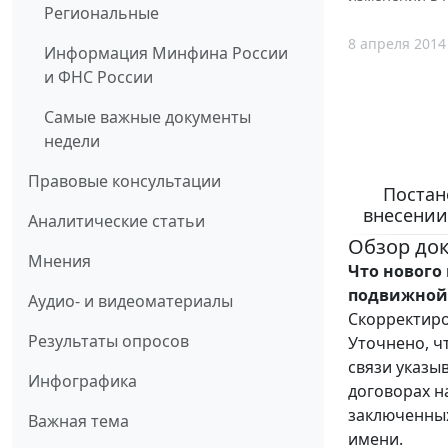
Региональные
8 апреля 2014
Информация Минфина России
и ФНС России
Самые важные документы
недели
Правовые консультации
Постан
внесении
Аналитические статьи
Обзор до
Мнения
Что нового
подвижной
Аудио- и видеоматериалы
Скорректиро
Результаты опросов
Уточнено, ч
связи указы
Инфографика
договорах н
заключенных
Важная тема
имени.