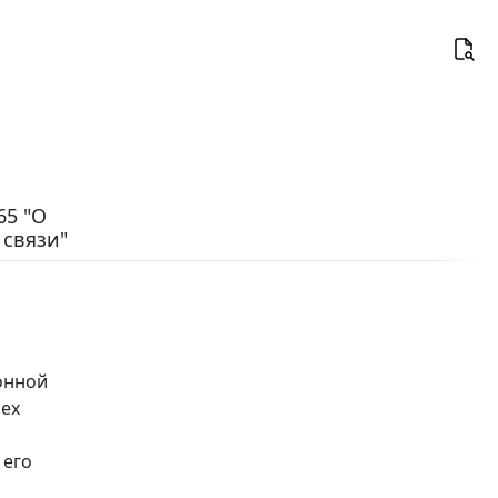
65 "О
 связи"
онной
сех
 его