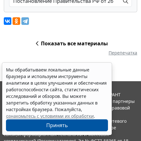
Показать все материалы
Перепечатка
Мы обрабатываем локальные данные
браузера и используем инструменты
аналитики в целях улучшения и обеспечения
работоспособности сайта, статистических
© ООО "НПП "ГАРАНТ-СЕРВИС", 2026. Система ГАРАНТ
исследований и обзоров. Вы можете
выпускается с 1990 года. Компания "Гарант" и ее партнеры
запретить обработку указанных данных в
являются участниками Российской ассоциации правовой
настройках браузера. Пожалуйста,
информации ГАРАНТ.
ознакомьтесь с условиями их обработки
.
Портал ГАРАНТ.РУ зарегистрирован в качестве сетевого
Принять
издания Федеральной службой по надзору в сфере
связи,информационных технологий и массовых
коммуникаций (Роскомнадзором), Эл № ФС77-58365 от 18