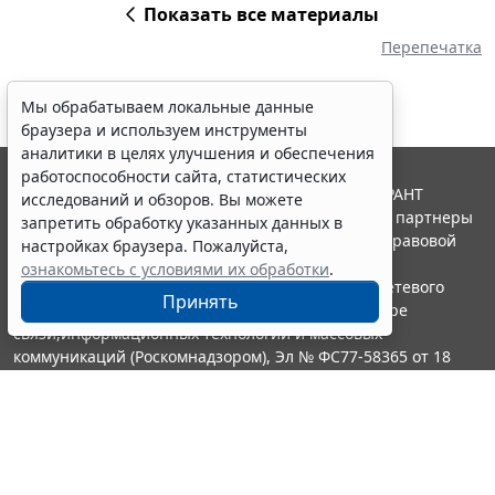
Показать все материалы
Перепечатка
Мы обрабатываем локальные данные
браузера и используем инструменты
аналитики в целях улучшения и обеспечения
работоспособности сайта, статистических
© ООО "НПП "ГАРАНТ-СЕРВИС", 2026. Система ГАРАНТ
исследований и обзоров. Вы можете
выпускается с 1990 года. Компания "Гарант" и ее партнеры
запретить обработку указанных данных в
являются участниками Российской ассоциации правовой
настройках браузера. Пожалуйста,
информации ГАРАНТ.
ознакомьтесь с условиями их обработки
.
Портал ГАРАНТ.РУ зарегистрирован в качестве сетевого
Принять
издания Федеральной службой по надзору в сфере
связи,информационных технологий и массовых
коммуникаций (Роскомнадзором), Эл № ФС77-58365 от 18
июня 2014 года.
16+
Контакты
8-800-200-88-88