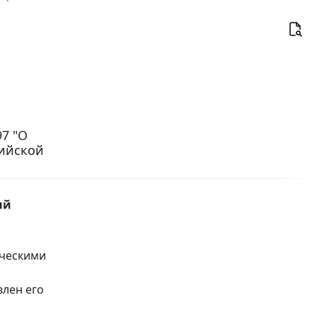
97 "О
сийской
ый
ическими
влен его