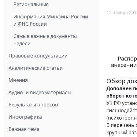
Региональные
11 ноября 201
Информация Минфина России
и ФНС России
Самые важные документы
недели
Правовые консультации
Распор
внесении
Аналитические статьи
Обзор до
Мнения
Дополнен п
Аудио- и видеоматериалы
оборот кот
УК РФ устан
Результаты опросов
сильнодейст
Инфографика
(психотропн
В перечень 
Важная тема
крупный раз