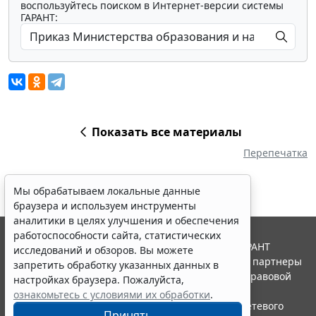
воспользуйтесь поиском в Интернет-версии системы
ГАРАНТ:
Показать все материалы
Перепечатка
Мы обрабатываем локальные данные
браузера и используем инструменты
аналитики в целях улучшения и обеспечения
работоспособности сайта, статистических
© ООО "НПП "ГАРАНТ-СЕРВИС", 2026. Система ГАРАНТ
исследований и обзоров. Вы можете
выпускается с 1990 года. Компания "Гарант" и ее партнеры
запретить обработку указанных данных в
являются участниками Российской ассоциации правовой
настройках браузера. Пожалуйста,
информации ГАРАНТ.
ознакомьтесь с условиями их обработки
.
Портал ГАРАНТ.РУ зарегистрирован в качестве сетевого
Принять