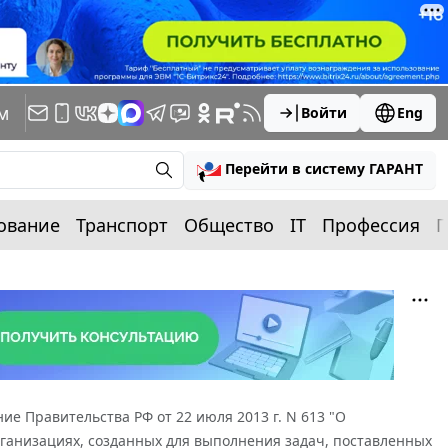
м
Войти
Eng
Перейти в систему ГАРАНТ
ование
Транспорт
Общество
IT
Профессия
П
ие Правительства РФ от 22 июля 2013 г. N 613 "О
анизациях, созданных для выполнения задач, поставленных