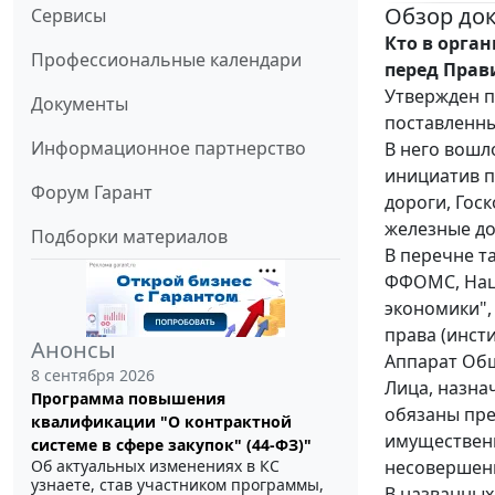
Обзор до
Сервисы
Кто в орга
Профессиональные календари
перед Прав
Утвержден п
Документы
поставленны
Информационное партнерство
В него вошло
инициатив п
Форум Гарант
дороги, Гос
железные до
Подборки материалов
В перечне т
ФФОМС, Нац
экономики",
права (инст
Анонсы
Аппарат Об
8 сентября 2026
Лица, назна
Программа повышения
обязаны пре
квалификации "О контрактной
имущественн
системе в сфере закупок" (44-ФЗ)"
несовершенн
Об актуальных изменениях в КС
узнаете, став участником программы,
В названных