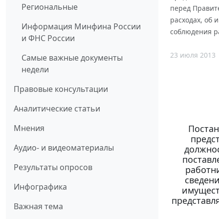
Региональные
перед Правит
расходах, об 
Информация Минфина России
соблюдения р
и ФНС России
23 июля 2013
Самые важные документы
недели
Правовые консультации
Аналитические статьи
Постан
Мнения
предс
Аудио- и видеоматериалы
должнос
поставл
Результаты опросов
работн
сведени
Инфографика
имущест
представл
Важная тема