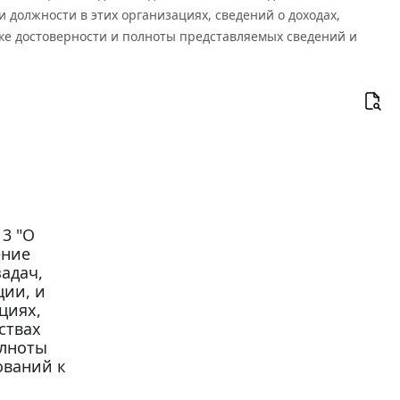
должности в этих организациях, сведений о доходах,
рке достоверности и полноты представляемых сведений и
13 "О
ение
адач,
ции, и
циях,
ствах
олноты
ований к