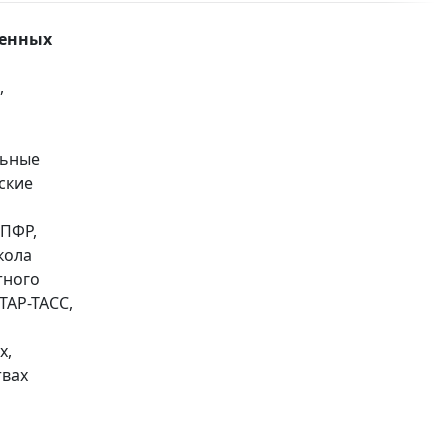
ленных
,
льные
ские
 ПФР,
кола
тного
ТАР-ТАСС,
х,
твах