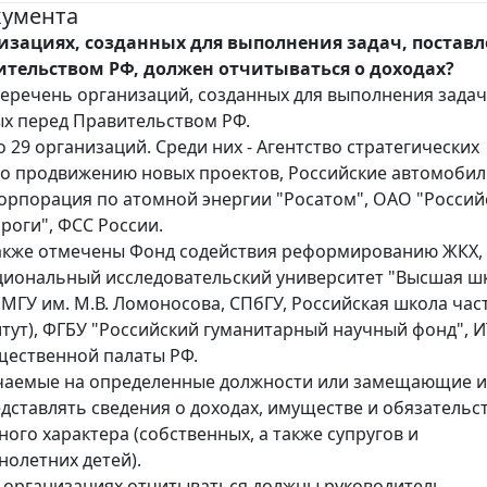
кумента
низациях, созданных для выполнения задач, постав
ительством РФ, должен отчитываться о доходах?
еречень организаций, созданных для выполнения задач
х перед Правительством РФ.
 29 организаций. Среди них - Агентство стратегических
о продвижению новых проектов, Российские автомоби
корпорация по атомной энергии "Росатом", ОАО "Россий
роги", ФСС России.
акже отмечены Фонд содействия реформированию ЖКХ,
иональный исследовательский университет "Высшая ш
 МГУ им. М.В. Ломоносова, СПбГУ, Российская школа час
итут), ФГБУ "Российский гуманитарный научный фонд", И
щественной палаты РФ.
чаемые на определенные должности или замещающие и
дставлять сведения о доходах, имуществе и обязательс
ого характера (собственных, а также супругов и
олетних детей).
 организациях отчитываться должны руководитель