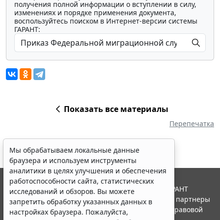
получения полной информации о вступлении в силу,
изменениях и порядке применения документа,
воспользуйтесь поиском в Интернет-версии системы
ГАРАНТ:
Показать все материалы
Перепечатка
Мы обрабатываем локальные данные
браузера и используем инструменты
аналитики в целях улучшения и обеспечения
работоспособности сайта, статистических
© ООО "НПП "ГАРАНТ-СЕРВИС", 2026. Система ГАРАНТ
исследований и обзоров. Вы можете
выпускается с 1990 года. Компания "Гарант" и ее партнеры
запретить обработку указанных данных в
являются участниками Российской ассоциации правовой
настройках браузера. Пожалуйста,
информации ГАРАНТ.