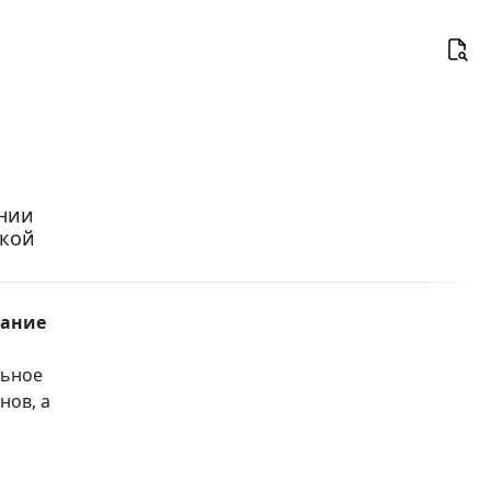
ении
ской
вание
льное
нов, а