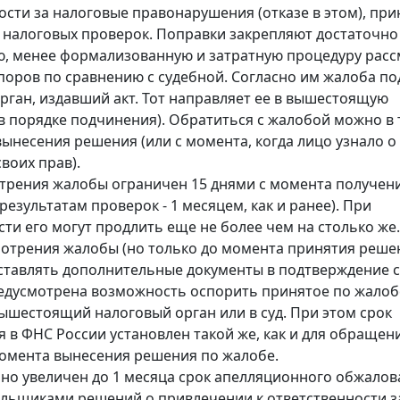
ости за налоговые правонарушения (отказе в этом), при
 налоговых проверок. Поправки закрепляют достаточно
, менее формализованную и затратную процедуру рас
поров по сравнению с судебной. Согласно им жалоба по
рган, издавший акт. Тот направляет ее в вышестоящую
в порядке подчинения). Обратиться с жалобой можно в
 вынесения решения (или с момента, когда лицо узнало о
воих прав).
трения жалобы ограничен 15 днями с момента получени
езультатам проверок - 1 месяцем, как и ранее). При
ти его могут продлить еще не более чем на столько же.
мотрения жалобы (но только до момента принятия реше
тавлять дополнительные документы в подтверждение 
едусмотрена возможность оспорить принятое по жалоб
ышестоящий налоговый орган или в суд. При этом срок
 в ФНС России установлен такой же, как и для обращений
момента вынесения решения по жалобе.
о увеличен до 1 месяца срок апелляционного обжалов
льщиками решений о привлечении к ответственности з