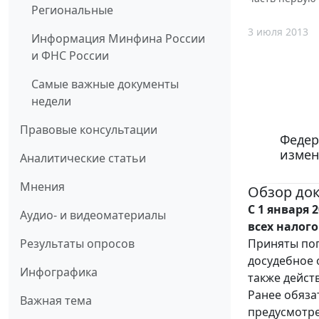
Региональные
3 июля 2013
Информация Минфина России
и ФНС России
Самые важные документы
недели
Правовые консультации
Федер
измен
Аналитические статьи
Мнения
Обзор до
С 1 января 
Аудио- и видеоматериалы
всех налого
Приняты поп
Результаты опросов
досудебное 
Инфографика
также дейст
Ранее обяза
Важная тема
предусмотре