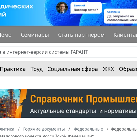
Демо
Семинары
Стать партнером
Клиента
Практика
Труд
Социальная сфера
ЖКХ
Образ
алитика
Горячие документы
Федеральные
Федеральный
Налогового кодекса Российской Федерации"