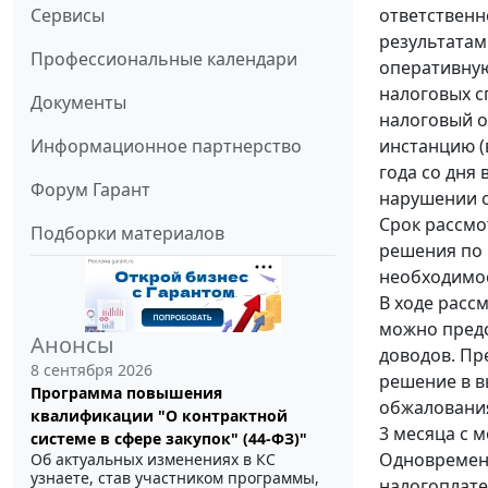
ответственн
Сервисы
результатам
Профессиональные календари
оперативную
налоговых с
Документы
налоговый о
инстанцию (
Информационное партнерство
года со дня
Форум Гарант
нарушении с
Срок рассмо
Подборки материалов
решения по р
необходимос
В ходе расс
можно предс
Анонсы
доводов. Пр
8 сентября 2026
решение в в
Программа повышения
обжалования
квалификации "О контрактной
3 месяца с 
системе в сфере закупок" (44-ФЗ)"
Одновременн
Об актуальных изменениях в КС
узнаете, став участником программы,
налогоплате