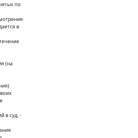
нятых по
смотрения
дается в
 течение
я (на
ния)
своих
е
 в суд, -
ания
а