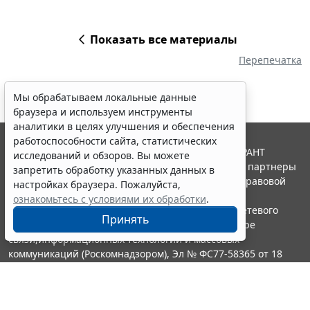
Показать все материалы
Перепечатка
Мы обрабатываем локальные данные
браузера и используем инструменты
аналитики в целях улучшения и обеспечения
работоспособности сайта, статистических
© ООО "НПП "ГАРАНТ-СЕРВИС", 2026. Система ГАРАНТ
исследований и обзоров. Вы можете
выпускается с 1990 года. Компания "Гарант" и ее партнеры
запретить обработку указанных данных в
являются участниками Российской ассоциации правовой
настройках браузера. Пожалуйста,
информации ГАРАНТ.
ознакомьтесь с условиями их обработки
.
Портал ГАРАНТ.РУ зарегистрирован в качестве сетевого
Принять
издания Федеральной службой по надзору в сфере
связи,информационных технологий и массовых
коммуникаций (Роскомнадзором), Эл № ФС77-58365 от 18
июня 2014 года.
16+