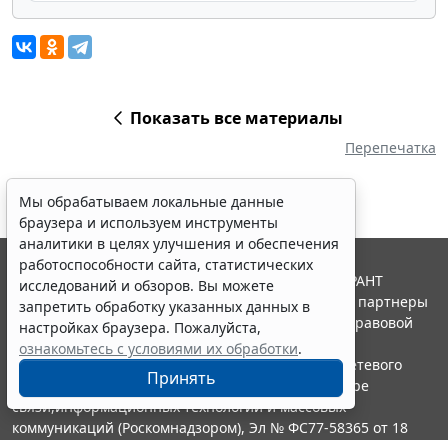
Показать все материалы
Перепечатка
Мы обрабатываем локальные данные
браузера и используем инструменты
аналитики в целях улучшения и обеспечения
работоспособности сайта, статистических
© ООО "НПП "ГАРАНТ-СЕРВИС", 2026. Система ГАРАНТ
исследований и обзоров. Вы можете
выпускается с 1990 года. Компания "Гарант" и ее партнеры
запретить обработку указанных данных в
являются участниками Российской ассоциации правовой
настройках браузера. Пожалуйста,
информации ГАРАНТ.
ознакомьтесь с условиями их обработки
.
Портал ГАРАНТ.РУ зарегистрирован в качестве сетевого
Принять
издания Федеральной службой по надзору в сфере
связи,информационных технологий и массовых
коммуникаций (Роскомнадзором), Эл № ФС77-58365 от 18