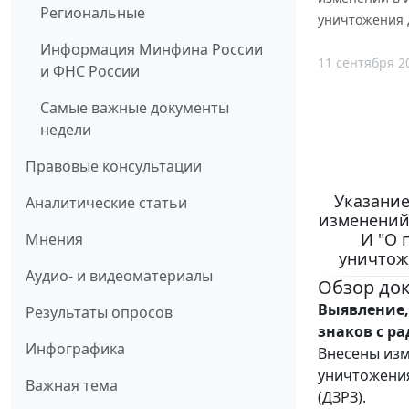
Региональные
уничтожения 
Информация Минфина России
11 сентября 2
и ФНС России
Самые важные документы
недели
Правовые консультации
Указание
Аналитические статьи
изменений 
И "О 
Мнения
уничтож
Аудио- и видеоматериалы
Обзор до
Выявление,
Результаты опросов
знаков с р
Инфографика
Внесены изм
уничтожения
Важная тема
(ДЗРЗ).