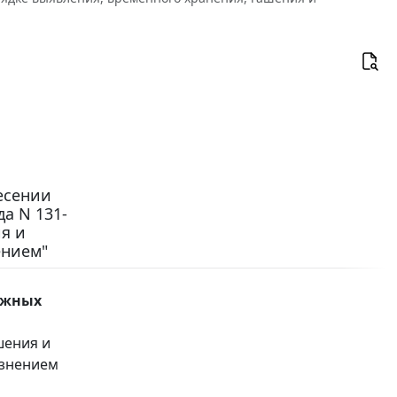
несении
а N 131-
я и
ением"
ежных
шения и
язнением