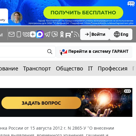
м
Войти
Eng
Перейти в систему ГАРАНТ
ование
Транспорт
Общество
IT
Профессия
П
нка России от 15 августа 2012 г. N 2865-У "О внесении
рядке выявления, временного хранения, гашения и