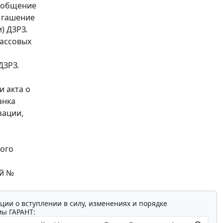
сообщение
а гашение
) ДЗРЗ.
кассовых
ДЗРЗ.
 акта о
анка
зации,
ного
ый №
ции о вступлении в силу, изменениях и порядке
мы ГАРАНТ: