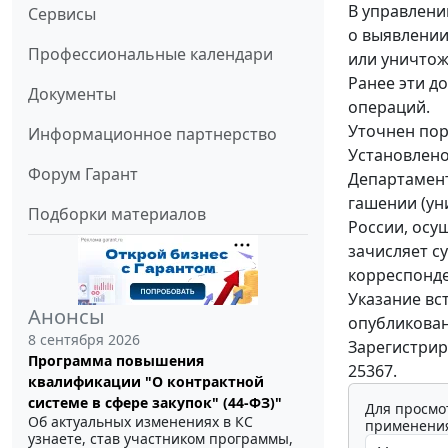
В управлени
Сервисы
о выявлении
Профессиональные календари
или уничтож
Ранее эти д
Документы
операций.
Уточнен пор
Информационное партнерство
Установлено
Форум Гарант
Департамент
гашении (ун
Подборки материалов
России, осу
зачисляет с
корреспонде
Указание вс
Анонсы
опубликован
8 сентября 2026
Зарегистрир
Программа повышения
25367.
квалификации "О контрактной
системе в сфере закупок" (44-ФЗ)"
Для просмо
Об актуальных изменениях в КС
применения
узнаете, став участником программы,