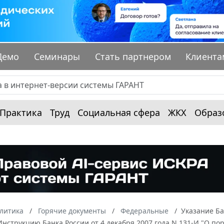
Демо
Семинары
Стать партнером
Клиента
Практика
Труд
Социальная сфера
ЖКХ
Образ
алитика
Горячие документы
Федеральные
Указание Ба
нструкцию Банка России от 4 декабря 2007 года N 131-И "О по