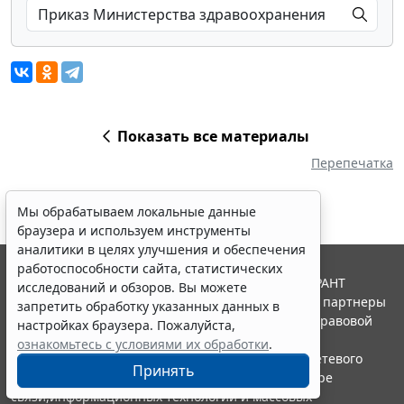
Показать все материалы
Перепечатка
Мы обрабатываем локальные данные
браузера и используем инструменты
аналитики в целях улучшения и обеспечения
работоспособности сайта, статистических
© ООО "НПП "ГАРАНТ-СЕРВИС", 2026. Система ГАРАНТ
исследований и обзоров. Вы можете
выпускается с 1990 года. Компания "Гарант" и ее партнеры
запретить обработку указанных данных в
являются участниками Российской ассоциации правовой
настройках браузера. Пожалуйста,
информации ГАРАНТ.
ознакомьтесь с условиями их обработки
.
Портал ГАРАНТ.РУ зарегистрирован в качестве сетевого
Принять
издания Федеральной службой по надзору в сфере
связи,информационных технологий и массовых