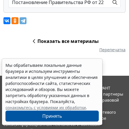
Показать все материалы
Перепечатка
Мы обрабатываем локальные данные
браузера и используем инструменты
аналитики в целях улучшения и обеспечения
работоспособности сайта, статистических
© ООО "НПП "ГАРАНТ-СЕРВИС", 2026. Система ГАРАНТ
исследований и обзоров. Вы можете
выпускается с 1990 года. Компания "Гарант" и ее партнеры
запретить обработку указанных данных в
являются участниками Российской ассоциации правовой
настройках браузера. Пожалуйста,
информации ГАРАНТ.
ознакомьтесь с условиями их обработки
.
Портал ГАРАНТ.РУ зарегистрирован в качестве сетевого
Принять
издания Федеральной службой по надзору в сфере
связи,информационных технологий и массовых