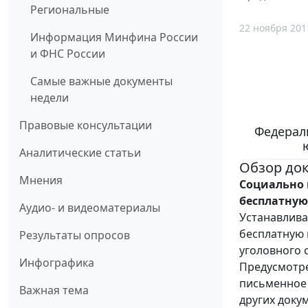
Региональные
22 ноября 201
Информация Минфина России
и ФНС России
Самые важные документы
недели
Правовые консультации
Федераль
Аналитические статьи
Обзор до
Мнения
Социально 
бесплатну
Аудио- и видеоматериалы
Устанавлива
бесплатную 
Результаты опросов
уголовного 
Инфографика
Предусмотре
письменное 
Важная тема
других доку