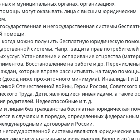
нных и муниципальных органах, организациях.
 помощь могут оказывать лица с высшим юридическим
ем.
государственная и негосударственная системы бесплат
й помощи.
 когда можно получить бесплатную юридическую помо
дарственной системы. Напр., защита прав потребителей
х услуг. Установление и оспаривание отцовства (матери
лиментов. Восстановление на работе и др. Перечислены
раждан, которые вправе рассчитывать на такую помощь.
(доход ниже прожиточного минимума). Инвалиды I и II 
ликой Отечественной войны, Герои России, Советского 
еского Труда. Дети, являющиеся инвалидами, а также о
ия родителей. Недееспособные и т. д.
 и лицам без гражданства бесплатная юридическая п
ется в случаях и в порядке, определенных федеральным
международными договорами России.
 негосударственной системы являются юридические кл
енческие консультативные и юридические бюро и др.) и 