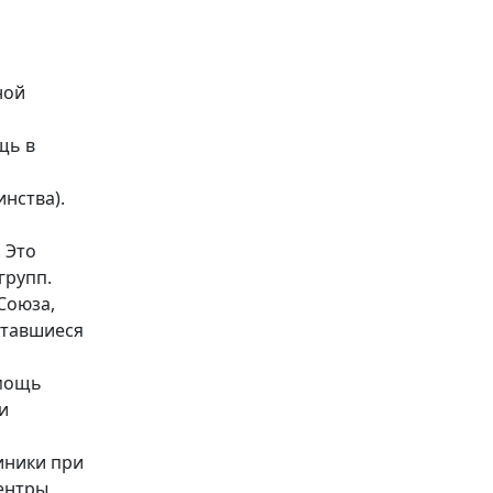
ной
щь в
нства).
 Это
групп.
Союза,
ставшиеся
омощь
и
иники при
центры