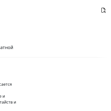
латной
сается
е и
тайств и