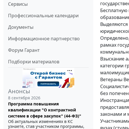
государстве
Сервисы
Бесплатную
Профессиональные календари
образовани
Выделяются 
Документы
юридическо
Определено,
Информационное партнерство
рамках госу
Форум Гарант
коммунальны
Взыскание а
Подборки материалов
категории г
малоимущие 
Ветераны Ве
Социалистич
Анонсы
без попечен
8 сентября 2026
Иностранцам
Программа повышения
предоставля
квалификации "О контрактной
законами и 
системе в сфере закупок" (44-ФЗ)"
Участниками
Об актуальных изменениях в КС
узнаете, став участником программы,
вузах (студ