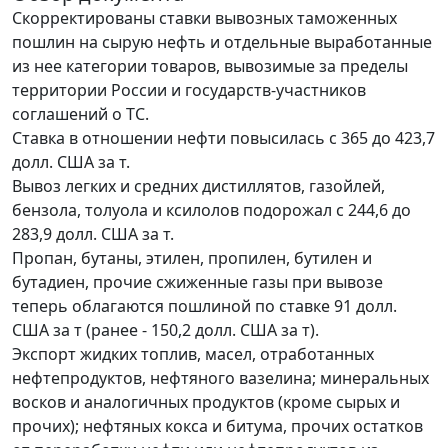
Скорректированы ставки вывозных таможенных
пошлин на сырую нефть и отдельные выработанные
из нее категории товаров, вывозимые за пределы
территории России и государств-участников
соглашений о ТС.
Ставка в отношении нефти повысилась с 365 до 423,7
долл. США за т.
Вывоз легких и средних дистиллятов, газойлей,
бензола, толуола и ксилолов подорожал с 244,6 до
283,9 долл. США за т.
Пропан, бутаны, этилен, пропилен, бутилен и
бутадиен, прочие сжиженные газы при вывозе
теперь облагаются пошлиной по ставке 91 долл.
США за т (ранее - 150,2 долл. США за т).
Экспорт жидких топлив, масел, отработанных
нефтепродуктов, нефтяного вазелина; минеральных
восков и аналогичных продуктов (кроме сырых и
прочих); нефтяных кокса и битума, прочих остатков