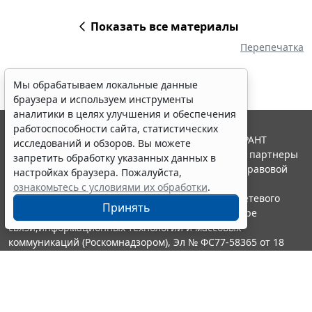
Показать все материалы
Перепечатка
Мы обрабатываем локальные данные
браузера и используем инструменты
аналитики в целях улучшения и обеспечения
работоспособности сайта, статистических
© ООО "НПП "ГАРАНТ-СЕРВИС", 2026. Система ГАРАНТ
исследований и обзоров. Вы можете
выпускается с 1990 года. Компания "Гарант" и ее партнеры
запретить обработку указанных данных в
являются участниками Российской ассоциации правовой
настройках браузера. Пожалуйста,
информации ГАРАНТ.
ознакомьтесь с условиями их обработки
.
Портал ГАРАНТ.РУ зарегистрирован в качестве сетевого
Принять
издания Федеральной службой по надзору в сфере
связи,информационных технологий и массовых
коммуникаций (Роскомнадзором), Эл № ФС77-58365 от 18
июня 2014 года.
16+
Контакты
8-800-200-88-88