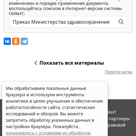
изменениях и порядке применения документа,
воспользуйтесь поиском в Интернет-версии системы
ГАРАНТ:
Показать все материалы
Перепечатка
Мы обрабатываем локальные данные
браузера и используем инструменты
аналитики в целях улучшения и обеспечения
работоспособности сайта, статистических
© ООО "НПП "ГАРАНТ-СЕРВИС", 2026. Система ГАРАНТ
исследований и обзоров. Вы можете
выпускается с 1990 года. Компания "Гарант" и ее партнеры
запретить обработку указанных данных в
являются участниками Российской ассоциации правовой
настройках браузера. Пожалуйста,
информации ГАРАНТ.
ознакомьтесь с условиями их обработки
.