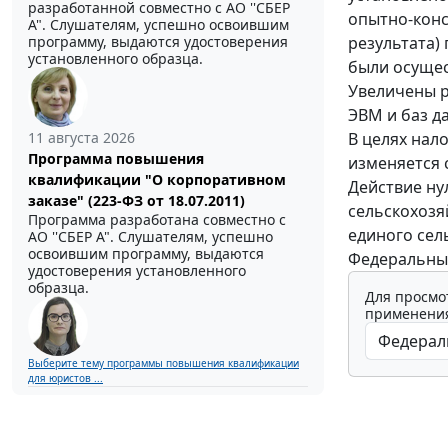
разработанной совместно с АО ''СБЕР
опытно-конс
А". Слушателям, успешно освоившим
результата)
программу, выдаются удостоверения
установленного образца.
были осущес
Увеличены р
ЭВМ и баз д
В целях нал
11 августа 2026
Программа повышения
изменяется 
квалификации "О корпоративном
Действие ну
заказе" (223-ФЗ от 18.07.2011)
сельскохозя
Программа разработана совместно с
единого сел
АО ''СБЕР А". Слушателям, успешно
освоившим программу, выдаются
Федеральный 
удостоверения установленного
образца.
Для просмо
применения
Выберите тему программы повышения квалификации
для юристов ...