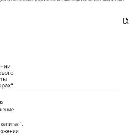
ении
ового
кты
орах"
ых
чшение
капитал".
бложении