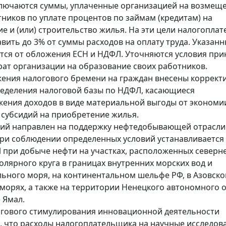
лючаются суммы, уплаченные организацией на возмещ
тников по уплате процентов по займам (кредитам) на
е и (или) строительство жилья. На эти цели налогопла
вить до 3% от суммы расходов на оплату труда. Указан
ся от обложения ЕСН и НДФЛ. Уточняются условия при
рат организации на образование своих работников.
жения налогового бремени на граждан внесены коррект
еделения налоговой базы по НДФЛ, касающиеся
ения доходов в виде материальной выгоды от экономи
 субсидий на приобретение жилья.
ий направлен на поддержку нефтедобывающей отрасли.
при соблюдении определенных условий устанавливается
 при добыче нефти на участках, расположенных северн
олярного круга в границах внутренних морских вод и
ьного моря, на континентальном шельфе РФ, в Азовско
морях, а также на территории Ненецкого автономного о
 Ямал.
огового стимулирования инновационной деятельности
, что расходы налогоплательщика на научные исследов