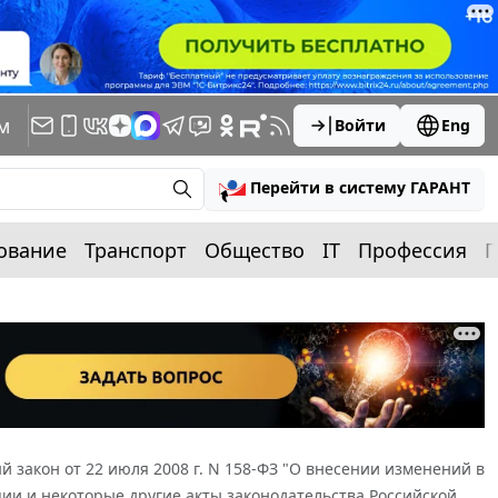
м
Войти
Eng
Перейти в систему ГАРАНТ
ование
Транспорт
Общество
IT
Профессия
П
 закон от 22 июля 2008 г. N 158-ФЗ "О внесении изменений в
ации и некоторые другие акты законодательства Российской