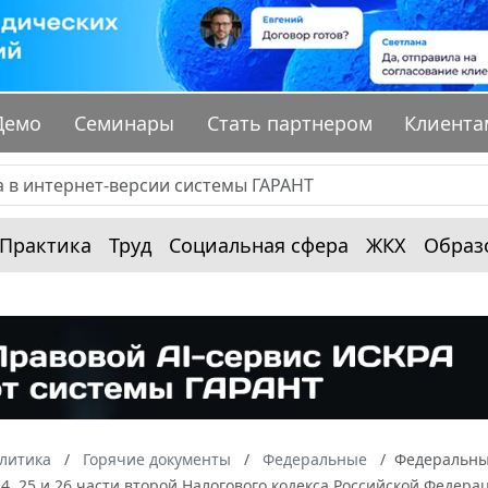
Демо
Семинары
Стать партнером
Клиента
Практика
Труд
Социальная сфера
ЖКХ
Образ
алитика
Горячие документы
Федеральные
Федеральный
 24, 25 и 26 части второй Налогового кодекса Российской Федер