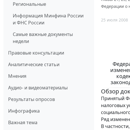
Региональные
Федерации о н
Информация Минфина России
25 июля 2008
и ФНС России
Самые важные документы
недели
Правовые консультации
Федера
Аналитические статьи
изменен
коде
Мнения
законо
Аудио- и видеоматериалы
Обзор до
Принятый Фе
Результаты опросов
налоговых у
Инфографика
социального
Ряд изменен
Важная тема
В частности