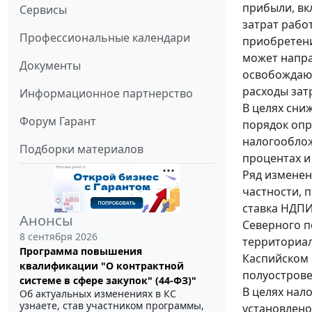
прибыли, вк
Сервисы
затрат рабо
Профессиональные календари
приобретени
может напра
Документы
освобождают
расходы зат
Информационное партнерство
В целях сни
Форум Гарант
порядок опр
налогооблож
Подборки материалов
процентах и
Ряд изменен
частности, 
ставка НДПИ
Анонсы
Северного п
8 сентября 2026
территориал
Программа повышения
Каспийском 
квалификации "О контрактной
полуострове
системе в сфере закупок" (44-ФЗ)"
В целях нал
Об актуальных изменениях в КС
узнаете, став участником программы,
установлено