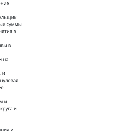
ение
тельщик
ные суммы
нятия в
ивы в
и на
 В
 нулевая
ее
м и
круга и
ания и